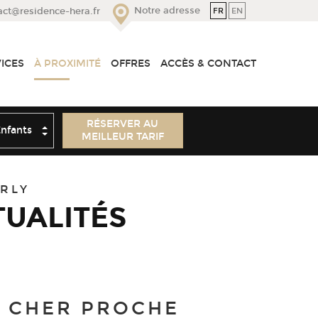
Notre adresse
FR
EN
act@residence-hera.fr
ICES
À PROXIMITÉ
OFFRES
ACCÈS & CONTACT
ants
RÉSERVER AU
MEILLEUR TARIF
RLY
TUALITÉS
S CHER PROCHE