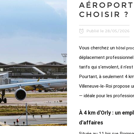
AÉROPORT 
CHOISIR ?
Publié le
28/05/2026
Vous cherchez un 
hôtel pro
déplacement professionnel ?
tarifs qui s'envolent, il n'e
Pourtant, à seulement 4 km 
Villeneuve-le-Roi propose u
— idéale pour les professio
À 4 km d'Orly : un em
d'affaires
Située au 11 bis rue Pompad